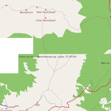
Karten aus www.openstreetmap.org. Lizenz: CC-BY-SA
Wen ns