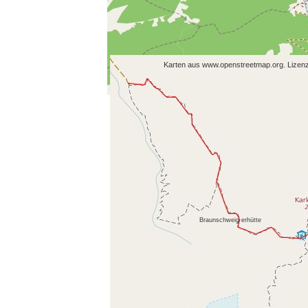
Karten aus www.openstreetmap.org. Lizen
Braunschweig erhütte