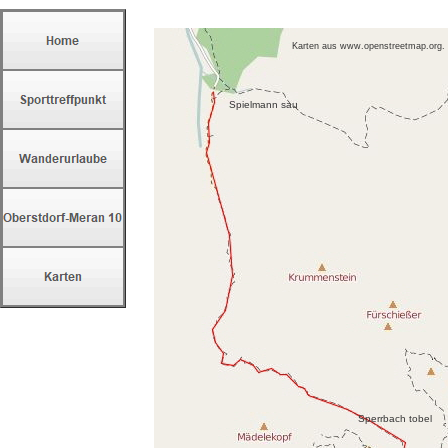
Karten aus www.openstreetmap.org.
Spielmann sau
Sperrbach tobel