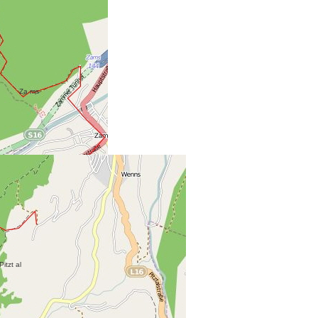
Za
ms
Pitzt al