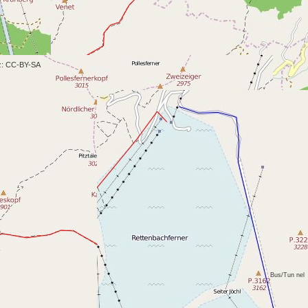
z: CC-BY-SA
Bus/Tun nel