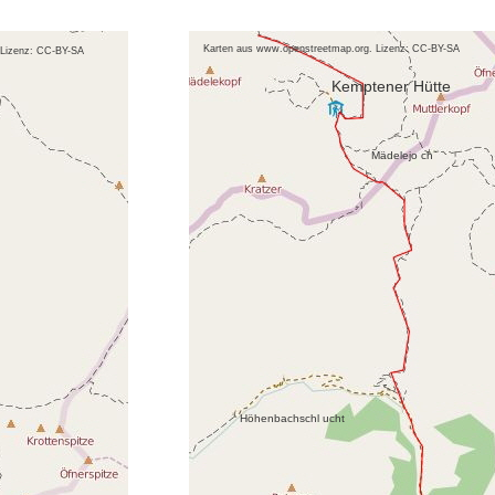
Karten aus www.openstreetmap.org. Lizenz: CC-BY-SA
 Lizenz: CC-BY-SA
Kemptener Hütte
Mädelejo ch
Höhenbachschl ucht