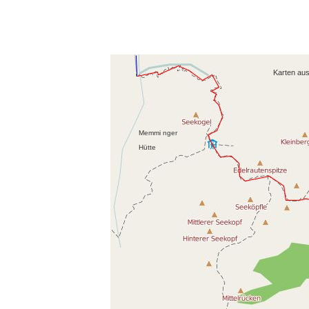
Karten au
Memmi nger
Hütte