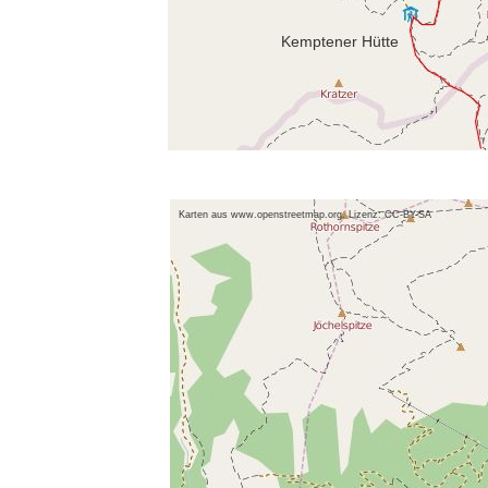
Kemptener Hütte
Karten aus www.openstreetmap.org. Lizenz: CC-BY-SA