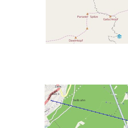
Za
m s
Seilb ahn