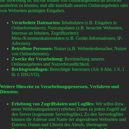
die notwendig ist, um die Inhalte von Onlineangeboten an Browser
ausliefern zu können, und alle innerhalb unseres Onlineangebotes oder
von Webseiten getätigten Eingaben.
Verarbeitete Datenarten:
Inhaltsdaten (z.B. Eingaben in
Onlineformularen); Nutzungsdaten (z.B. besuchte Webseiten,
Interesse an Inhalten, Zugriffszeiten);
Meta-/Kommunikationsdaten (z.B. Geräte-Informationen, IP-
Adressen).
Betroffene Personen:
Nutzer (z.B. Webseitenbesucher, Nutzer
von Onlinediensten).
Zwecke der Verarbeitung:
Bereitstellung unseres
Onlineangebotes und Nutzerfreundlichkeit.
Rechtsgrundlagen:
Berechtigte Interessen (Art. 6 Abs. 1 S. 1
lit. f. DSGVO).
Weitere Hinweise zu Verarbeitungsprozessen, Verfahren und
Diensten:
Erhebung von Zugriffsdaten und Logfiles:
Wir selbst (bzw.
unser Webhostinganbieter) erheben Daten zu jedem Zugriff auf
den Server (sogenannte Serverlogfiles). Zu den Serverlogfiles
können die Adresse und Name der abgerufenen Webseiten und
Dateien, Datum und Uhrzeit des Abrufs, übertragene