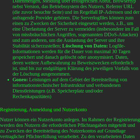
Datenmengen, Meldung über erfolgreichen Abruf, Browsertyp
nebst Version, das Betriebssystem des Nutzers, Referrer URL
(die zuvor besuchte Seite) und im Regelfall IP-Adressen und der
anfragende Provider gehören. Die Serverlogfiles können zum
einen zu Zwecken der Sicherheit eingesetzt werden, z.B., um
eine Überlastung der Server zu vermeiden (insbesondere im Fall
von missbräuchlichen Angriffen, sogenannten DDoS-Attacken)
und zum anderen, um die Auslastung der Server und ihre
Stabilität sicherzustellen;
Löschung von Daten:
Logfile-
Informationen werden für die Dauer von maximal 30 Tagen
gespeichert und danach gelöscht oder anonymisiert. Daten,
deren weitere Aufbewahrung zu Beweiszwecken erforderlich
ist, sind bis zur endgültigen Klärung des jeweiligen Vorfalls von
der Löschung ausgenommen.
Goneo:
Leistungen auf dem Gebiet der Bereitstellung von
informationstechnischer Infrastruktur und verbundenen
Dienstleistungen (z.B. Speicherplatz und/oder
Rechenkapazitäten)
Registrierung, Anmeldung und Nutzerkonto
Nutzer können ein Nutzerkonto anlegen. Im Rahmen der Registrierung
werden den Nutzern die erforderlichen Pflichtangaben mitgeteilt und
zu Zwecken der Bereitstellung des Nutzerkontos auf Grundlage
vertraglicher Pflichterfüllung verarbeitet. Zu den verarbeiteten Daten